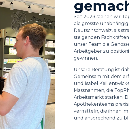
gemac
Seit 2023 stehen wir T
die grösste unabhängi
Deutschschweiz, als str
steigenden Fachkräfte
unser Team die Genossens
Arbeitgeber zu position
gewinnen.
Unsere Beratung ist dabe
Gemeinsam mit dem er
und Isabel Keil entwick
Massnahmen, die TopPh
Arbeitsmarkt stärken. 
Apothekenteams praxis
vermitteln, die ihnen im
und ansprechend zu bl