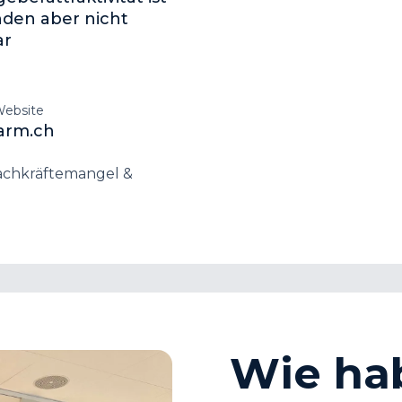
den aber nicht
ar
Website
arm.ch
achkräftemangel &
Wie ha