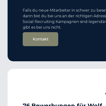
helfen?
Falls du neue Mitarbeiter in schwer zu bes
dann bist du bei uns an der richtigen Adres
Social Recruiting Kampagnen sind legendä
gibt es bei uns nicht.
Kontakt
Kontakt
76 Bewerbungen für Wolf