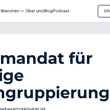
Branchen
Über uns
Blog
Podcast
Ic
Ic
mandat für
ige
ngruppierung
eberattraktivität ist