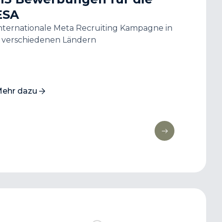
ESA
Car 
nternationale Meta Recruiting Kampagne in
Schweiz
 verschiedenen Ländern
um Aut
diagnos
ehr dazu
Mehr d