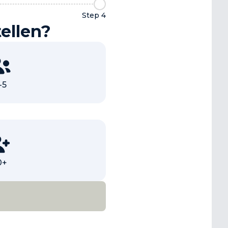
Step 4
ellen?
-5
0+