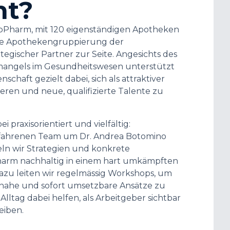
ht?
opPharm, mit 120 eigenständigen Apotheken
ge Apothekengruppierung der
ategischer Partner zur Seite. Angesichts des
mangels im Gesundheitswesen unterstützt
chaft gezielt dabei, sich als attraktiver
ieren und neue, qualifizierte Talente zu
i praxisorientiert und vielfältig:
fahrenen Team um Dr. Andrea Botomino
eln wir Strategien und konkrete
arm nachhaltig in einem hart umkämpften
Dazu leiten wir regelmässig Workshops, um
nahe und sofort umsetzbare Ansätze zu
 Alltag dabei helfen, als Arbeitgeber sichtbar
eiben.