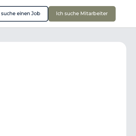
h suche einen Job
h suche einen Job
Ich suche Mitarbeiter
Ich suche Mitarbeiter