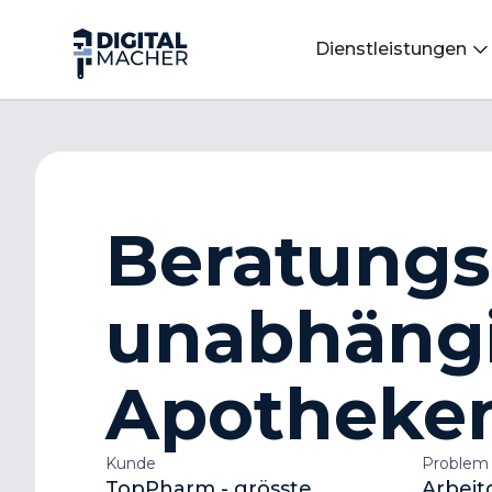
Dienstleistungen
Beratungs
unabhäng
Apotheke
Kunde
Problem
TopPharm - grösste
Arbeitg